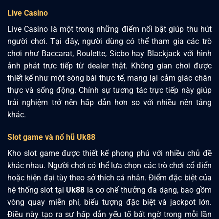
Live Casino
Live Casino là một trong những điểm nổi bật giúp thu hút
người chơi. Tại đây, người dùng có thể tham gia các trò
chơi như Baccarat, Roulette, Sicbo hay Blackjack với hình
ảnh phát trực tiếp từ dealer thật. Không gian chơi được
thiết kế như một sòng bài thực tế, mang lại cảm giác chân
thực và sống động. Chính sự tương tác trực tiếp này giúp
trải nghiệm trở nên hấp dẫn hơn so với nhiều nền tảng
khác.
Slot game và nổ hũ Uk88
Kho slot game được thiết kế phong phú với nhiều chủ đề
khác nhau. Người chơi có thể lựa chọn các trò chơi cổ điển
hoặc hiện đại tùy theo sở thích cá nhân. Điểm đặc biệt của
hệ thống slot tại
Uk88
là cơ chế thưởng đa dạng, bao gồm
vòng quay miễn phí, biểu tượng đặc biệt và jackpot lớn.
Điều này tạo ra sự hấp dẫn yếu tố bất ngờ trong mỗi lần