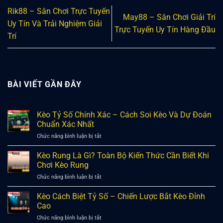
Rik88 – Sân Chơi Trực Tuyến
May88 – Sân Chơi Giải Trí
Uy Tín Và Trải Nghiệm Giải
Trực Tuyến Uy Tín Hàng Đầu
Trí
BÀI VIẾT GẦN ĐÂY
Kèo Tỷ Số Chính Xác – Cách Soi Kèo Và Dự Đoán
Chuẩn Xác Nhất
ở
Chức năng bình luận bị tắt
Kèo
Tỷ
Kèo Rung Là Gì? Toàn Bộ Kiến Thức Cần Biết Khi
Số
Chơi Kèo Rung
Chính
ở
Chức năng bình luận bị tắt
Xác
Kèo
–
Rung
Kèo Cách Biệt Tỷ Số – Chiến Lược Bắt Kèo Đỉnh
Cách
Là
Soi
Cao
Gì?
Kèo
ở
Chức năng bình luận bị tắt
Toàn
Và