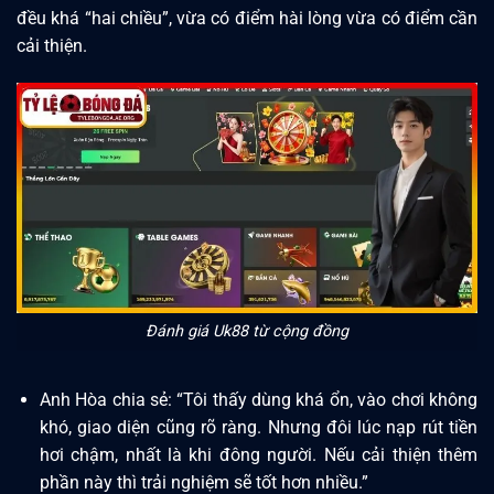
đều khá “hai chiều”, vừa có điểm hài lòng vừa có điểm cần
cải thiện.
Đánh giá Uk88 từ cộng đồng
Anh Hòa chia sẻ: “Tôi thấy dùng khá ổn, vào chơi không
khó, giao diện cũng rõ ràng. Nhưng đôi lúc nạp rút tiền
hơi chậm, nhất là khi đông người. Nếu cải thiện thêm
phần này thì trải nghiệm sẽ tốt hơn nhiều.”