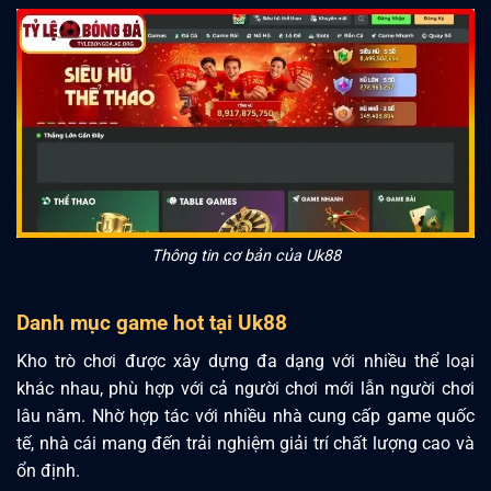
Thông tin cơ bản của Uk88
Danh mục game hot tại Uk88
Kho trò chơi được xây dựng đa dạng với nhiều thể loại
khác nhau, phù hợp với cả người chơi mới lẫn người chơi
lâu năm. Nhờ hợp tác với nhiều nhà cung cấp game quốc
tế, nhà cái mang đến trải nghiệm giải trí chất lượng cao và
ổn định.