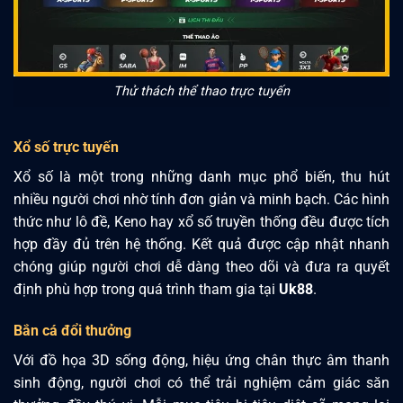
Thử thách thể thao trực tuyến
Xổ số trực tuyến
Xổ số là một trong những danh mục phổ biến, thu hút
nhiều người chơi nhờ tính đơn giản và minh bạch. Các hình
thức như lô đề, Keno hay xổ số truyền thống đều được tích
hợp đầy đủ trên hệ thống. Kết quả được cập nhật nhanh
chóng giúp người chơi dễ dàng theo dõi và đưa ra quyết
định phù hợp trong quá trình tham gia tại
Uk88
.
Bắn cá đổi thưởng
Với đồ họa 3D sống động, hiệu ứng chân thực âm thanh
sinh động, người chơi có thể trải nghiệm cảm giác săn