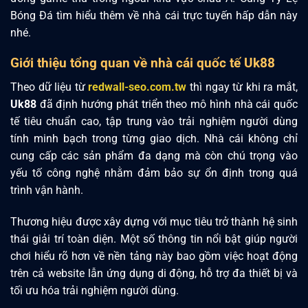
Bóng Đá tìm hiểu thêm về nhà cái trực tuyến hấp dẫn này
nhé.
Giới thiệu tổng quan về nhà cái quốc tế Uk88
Theo dữ liệu từ
redwall-seo.com.tw
thì ngay từ khi ra mắt,
Uk88
đã định hướng phát triển theo mô hình nhà cái quốc
tế tiêu chuẩn cao, tập trung vào trải nghiệm người dùng
tính minh bạch trong từng giao dịch. Nhà cái không chỉ
cung cấp các sản phẩm đa dạng mà còn chú trọng vào
yếu tố công nghệ nhằm đảm bảo sự ổn định trong quá
trình vận hành.
Thương hiệu được xây dựng với mục tiêu trở thành hệ sinh
thái giải trí toàn diện. Một số thông tin nổi bật giúp người
chơi hiểu rõ hơn về nền tảng này bao gồm việc hoạt động
trên cả website lẫn ứng dụng di động, hỗ trợ đa thiết bị và
tối ưu hóa trải nghiệm người dùng.