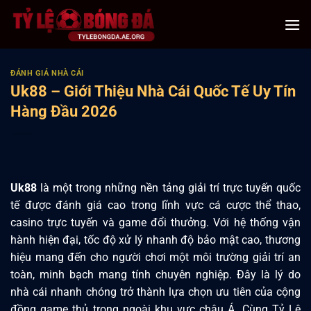
Bỏ
qua
nội
dung
ĐÁNH GIÁ NHÀ CÁI
Uk88 – Giới Thiệu Nhà Cái Quốc Tế Uy Tín
Hàng Đầu 2026
Uk88
là một trong những nền tảng giải trí trực tuyến quốc
tế được đánh giá cao trong lĩnh vực cá cược thể thao,
casino trực tuyến và game đổi thưởng. Với hệ thống vận
hành hiện đại, tốc độ xử lý nhanh độ bảo mật cao, thương
hiệu mang đến cho người chơi một môi trường giải trí an
toàn, minh bạch mang tính chuyên nghiệp. Đây là lý do
nhà cái nhanh chóng trở thành lựa chọn ưu tiên của cộng
đồng game thủ trong ngoài khu vực châu Á. Cùng Tỷ Lệ