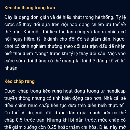
Kèo đội thắng trong trận
Đây là dạng đơn giản và dễ hiểu nhất trong hệ thống. Tỷ lệ
cược sẽ thay đổi dựa trên đội nào đang chiếm ưu thế về
thế trận. Khi một đội liên tục tấn công và tạo ra nhiều cơ
hội nguy hiểm, tỷ lệ dành cho đội đó sẽ giảm dần. Người
chơi có kinh nghiệm thường theo dõi sát trận đấu để nhận
biết thời điểm “vàng” trước khi tỷ lệ thay đổi sâu. Việc vào
cược sớm đội thắng có thể mang lại lợi thế đáng kể về lợi
nhuận.
Kèo chấp rung
Cược chấp trong
kèo rung
hoạt động tương tự handicap
truyền thống nhưng có tính biến động cao hơn. Nhà cái sẽ
điều chỉnh mức chấp liên tục dựa trên diễn biến thực tế.
Cụ thể: Ví dụ, một đội được đánh giá mạnh hơn có thể
chấp 0.5 trước trận. Nhưng khi bị dẫn trước, mức chấp có
thể giảm xuống còn 0.25 hoặc thậm chí hòa. Điều này mở