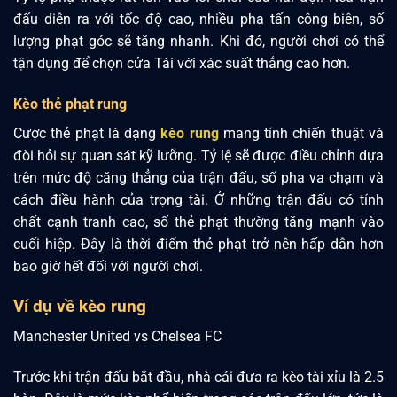
đấu diễn ra với tốc độ cao, nhiều pha tấn công biên, số
lượng phạt góc sẽ tăng nhanh. Khi đó, người chơi có thể
tận dụng để chọn cửa Tài với xác suất thắng cao hơn.
Kèo thẻ phạt rung
Cược thẻ phạt là dạng
kèo rung
mang tính chiến thuật và
đòi hỏi sự quan sát kỹ lưỡng. Tỷ lệ sẽ được điều chỉnh dựa
trên mức độ căng thẳng của trận đấu, số pha va chạm và
cách điều hành của trọng tài. Ở những trận đấu có tính
chất cạnh tranh cao, số thẻ phạt thường tăng mạnh vào
cuối hiệp. Đây là thời điểm thẻ phạt trở nên hấp dẫn hơn
bao giờ hết đối với người chơi.
Ví dụ về kèo rung
Manchester United vs Chelsea FC
Trước khi trận đấu bắt đầu, nhà cái đưa ra kèo tài xỉu là 2.5