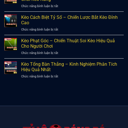
Chính
ở
Chức năng bình luận bị tắt
Xác
Kèo
–
Rung
Kèo Cách Biệt Tỷ Số – Chiến Lược Bắt Kèo Đỉnh
Cách
Là
Soi
Cao
Gì?
Kèo
ở
Chức năng bình luận bị tắt
Toàn
Và
Kèo
Bộ
Dự
Cách
Kèo Phạt Góc – Chiến Thuật Soi Kèo Hiệu Quả
Kiến
Đoán
Biệt
Thức
Cho Người Chơi
Chuẩn
Tỷ
Cần
Xác
ở
Chức năng bình luận bị tắt
Số
Biết
Nhất
Kèo
–
Khi
Phạt
Kèo Tổng Bàn Thắng – Kinh Nghiệm Phân Tích
Chiến
Chơi
Góc
Lược
Hiệu Quả Nhất
Kèo
–
Bắt
Rung
ở
Chức năng bình luận bị tắt
Chiến
Kèo
Kèo
Thuật
Đỉnh
Tổng
Soi
Cao
Bàn
Kèo
Thắng
Hiệu
–
Quả
Kinh
Cho
Nghiệm
Người
Phân
Chơi
Tích
Hiệu