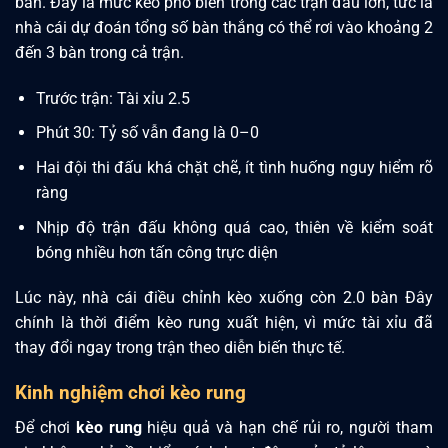
bàn. Đây là mức kèo phổ biến trong các trận đấu lớn, tức là
nhà cái dự đoán tổng số bàn thắng có thể rơi vào khoảng 2
đến 3 bàn trong cả trận.
Trước trận: Tài xỉu 2.5
Phút 30: Tỷ số vẫn đang là 0–0
Hai đội thi đấu khá chặt chẽ, ít tình huống nguy hiểm rõ
ràng
Nhịp độ trận đấu không quá cao, thiên về kiểm soát
bóng nhiều hơn tấn công trực diện
Lúc này, nhà cái điều chỉnh kèo xuống còn 2.0 bàn Đây
chính là thời điểm kèo rung xuất hiện, vì mức tài xỉu đã
thay đổi ngay trong trận theo diễn biến thực tế.
Kinh nghiệm chơi kèo rung
Để chơi
kèo rung
hiệu quả và hạn chế rủi ro, người tham