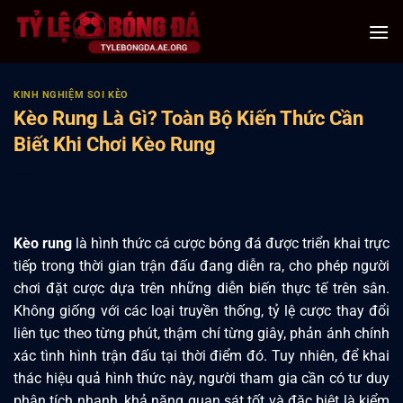
Bỏ
qua
nội
dung
KINH NGHIỆM SOI KÈO
Kèo Rung Là Gì? Toàn Bộ Kiến Thức Cần
Biết Khi Chơi Kèo Rung
Kèo rung
là hình thức cá cược bóng đá được triển khai trực
tiếp trong thời gian trận đấu đang diễn ra, cho phép người
chơi đặt cược dựa trên những diễn biến thực tế trên sân.
Không giống với các loại truyền thống, tỷ lệ cược thay đổi
liên tục theo từng phút, thậm chí từng giây, phản ánh chính
xác tình hình trận đấu tại thời điểm đó. Tuy nhiên, để khai
thác hiệu quả hình thức này, người tham gia cần có tư duy
phân tích nhanh, khả năng quan sát tốt và đặc biệt là kiểm