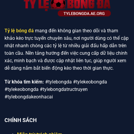
Quả
Nhất
Tỷ lệ bóng đá
mang đến không gian theo dõi và tham
khảo kèo trực tuyến chuyên sâu, nơi người dùng có thể cập
nhật nhanh chóng các tỷ lệ từ nhiều giải đấu hấp dẫn trên
toàn cầu. Nền tảng hướng đến việc cung cấp dữ liệu chính
xác, minh bạch và được cập nhật liên tục, giúp người xem
dễ dàng nắm bắt biến động kèo theo thời gian thực.
Từ khóa tìm kiếm:
#tylebongda #tylekeobongda
#tylekeobongda #tylebongdatructruyen
#tylebongdakeonhacai
CHÍNH SÁCH