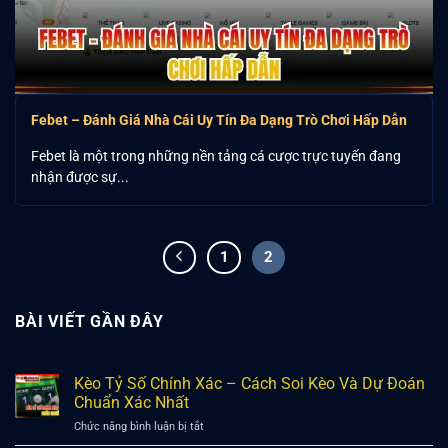
Febet – Đánh Giá Nhà Cái Uy Tín Đa Dạng Trò Chơi Hấp Dẫn
Febet là một trong những nền tảng cá cược trực tuyến đang
nhận được sự...
1
2
BÀI VIẾT GẦN ĐÂY
Kèo Tỷ Số Chính Xác – Cách Soi Kèo Và Dự Đoán
Chuẩn Xác Nhất
ở
Chức năng bình luận bị tắt
Kèo